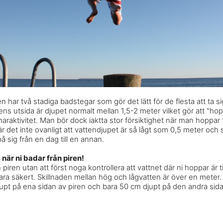
en har två stadiga badstegar som gör det lätt för de flesta att ta s
rens utsida är djupet normalt mellan 1,5-2 meter vilket gör att "hop
raktivitet. Man bör dock iaktta stor försiktighet när man hoppar f
är det inte ovanligt att vattendjupet är så lågt som 0,5 meter oc
å sig från en dag till en annan.
 när ni badar från piren!
piren utan att först noga kontrollera att vattnet där ni hoppar är til
 vara säkert. Skillnaden mellan hög och lågvatten är över en meter.
upt på ena sidan av piren och bara 50 cm djupt på den andra sida