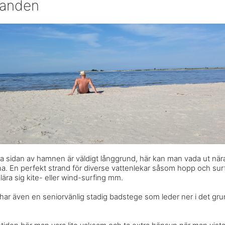
randen
a sidan av hamnen är väldigt långgrund, här kan man vada ut nä
na. En perfekt strand för diverse vattenlekar såsom hopp och surf
, lära sig kite- eller wind-surfing mm.
en har även en seniorvänlig stadig badstege som leder ner i det gr