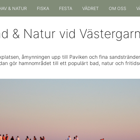
HAV & NATUR
FISKA
FESTA
VÄDRET
OM OSS
V
d & Natur vid Västerga
kplatsen, åmynningen upp till Paviken och fina sandstrände
dan gör hamnområdet till ett populärt bad, natur och fritid