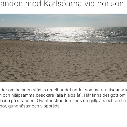
randen med Karlsöarna vid horison
der om hamnen städas regelbundet under sommaren (tisdagar kl
n och hjälpsamma besökare (alla hjälps åt). Här finns det gott om 
 bada på stranden. Ovanför stranden finns en grillplats och en fin 
or, gunghästar och vippbräda.