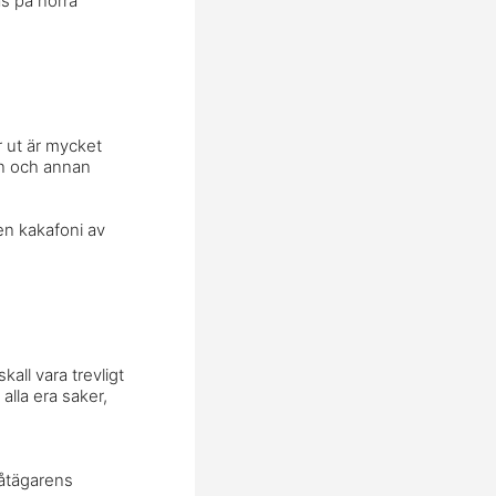
s på norra
 ut är mycket
 en och annan
en kakafoni av
kall vara trevligt
alla era saker,
båtägarens