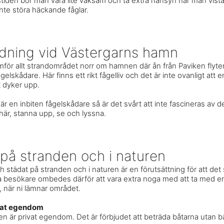
iden bör man vara lite vaksam och ta extra hänsyn när man vista
inte störa häckande fåglar.
dning vid Västergarns hamn
ör allt strandområdet norr om hamnen där ån från Paviken flyter
gelskådare. Här finns ett rikt fågelliv och det är inte ovanligt att
rt dyker upp.
r en inbiten fågelskådare så är det svårt att inte fascineras av d
 här, stanna upp, se och lyssna.
 på stranden och i naturen
ch städat på stranden och i naturen är en förutsättning för att det s
lla besökare ombedes därför att vara extra noga med att ta med er 
p, när ni lämnar området.
vat egendom
nen är privat egendom. Det är förbjudet att beträda båtarna utan 