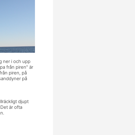
ig ner i och upp
pa från piren" är
rån piren, på
h sanddyner på
lräckligt djupt
 Det är ofta
n.