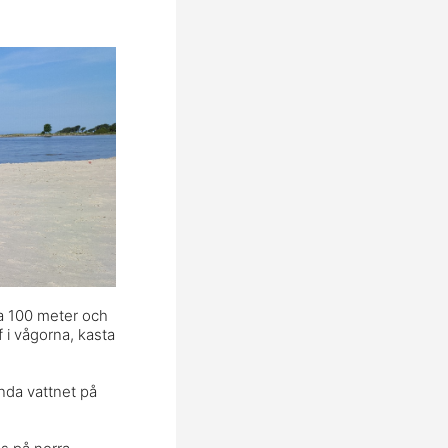
ra 100 meter och
 i vågorna, kasta
unda vattnet på