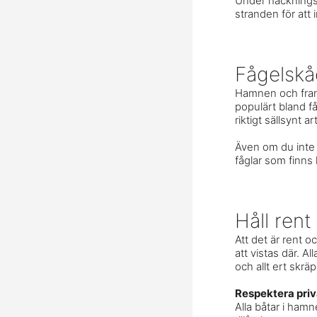
Under häckningst
stranden för att 
Fågelskå
Hamnen och framf
populärt bland få
riktigt sällsynt a
Även om du inte ä
fåglar som finns
Håll rent
Att det är rent o
att vistas där. A
och allt ert skrä
Respektera pri
Alla båtar i ham