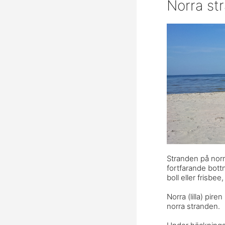
Norra st
Stranden på norr
fortfarande bott
boll eller frisbee
Norra (lilla) pir
norra stranden.