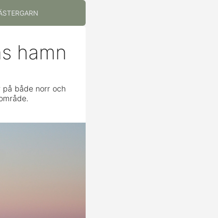
ÄSTERGARN
rns hamn
r på både norr och
sområde.