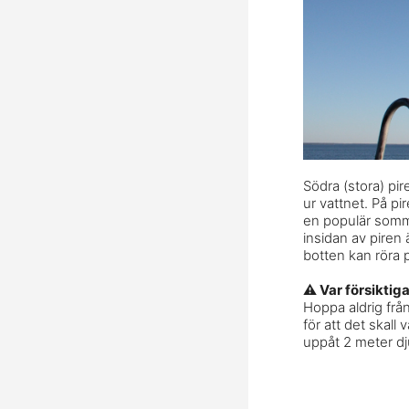
Södra (stora) pir
ur vattnet. På pi
en populär somma
insidan av piren 
botten kan röra p
⚠️ Var försiktiga
Hoppa aldrig från 
för att det skall
uppåt 2 meter dj