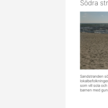
Södra st
Sandstranden sö
lokalbefolkninge
som vill sola och
barnen med gung