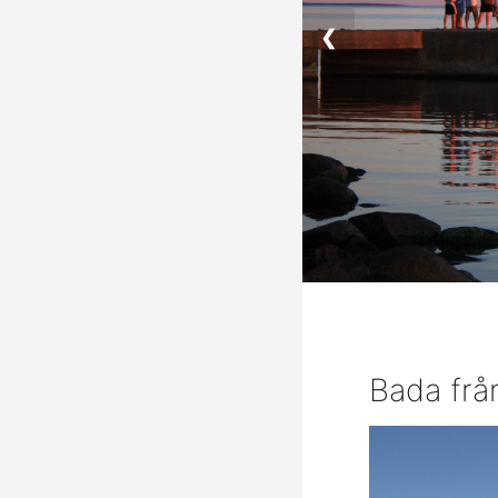
❮
Bada frå