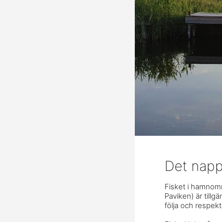
Det napp
Fisket i hamnomr
Paviken) är tillg
följa och respekt