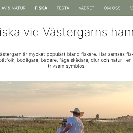
HAV & NATUR
FISKA
FESTA
VÄDRET
OM OSS
V
iska vid Västergarns ha
stergarn är mycket populärt bland fiskare. Här samsas fiska
båtfolk, bodägare, badare, fågelskådare, djur och natur i e
trivsam symbios.