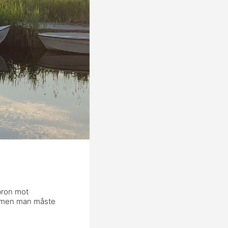
bron mot
är, men man måste