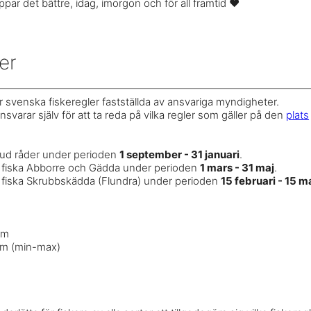
ppar det bättre, idag, imorgon och för all framtid ❤️
er
r svenska fiskeregler fastställda av ansvariga myndigheter.
svarar själv för att ta reda på vilka regler som gäller på den
plats
rbud råder under perioden
1 september - 31 januari
.
t fiska Abborre och Gädda under perioden
1 mars - 31 maj
.
 fiska Skrubbskädda (Flundra) under perioden
15 februari - 15 m
cm
cm (min-max)