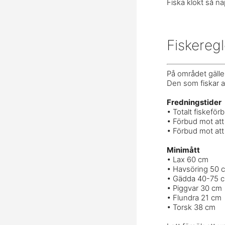
Fiska klokt så na
Fiskeregl
På området gälle
Den som fiskar an
Fredningstider
• Totalt fiskefö
• Förbud mot at
• Förbud mot att
Minimått
• Lax 60 cm
• Havsöring 50 
• Gädda 40-75 
• Piggvar 30 cm
• Flundra 21 cm
• Torsk 38 cm