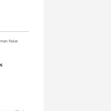
man fiskar.
aj
.