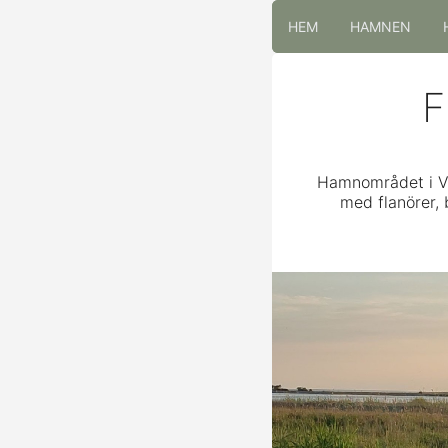
HEM
HAMNEN
F
Hamnområdet i Vä
med flanörer, 