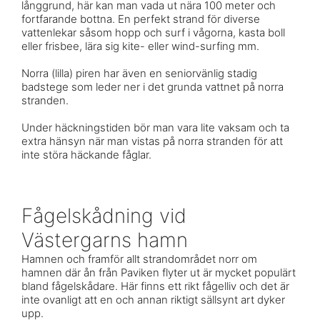
långgrund, här kan man vada ut nära 100 meter och
fortfarande bottna. En perfekt strand för diverse
vattenlekar såsom hopp och surf i vågorna, kasta boll
eller frisbee, lära sig kite- eller wind-surfing mm.
Norra (lilla) piren har även en seniorvänlig stadig
badstege som leder ner i det grunda vattnet på norra
stranden.
Under häckningstiden bör man vara lite vaksam och ta
extra hänsyn när man vistas på norra stranden för att
inte störa häckande fåglar.
Fågelskådning vid
Västergarns hamn
Hamnen och framför allt strandområdet norr om
hamnen där ån från Paviken flyter ut är mycket populärt
bland fågelskådare. Här finns ett rikt fågelliv och det är
inte ovanligt att en och annan riktigt sällsynt art dyker
upp.