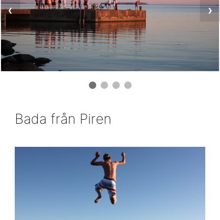
❮
❯
Bada från Piren