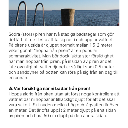
Södra (stora) piren har två stadiga badstegar som gör
det lätt för de flesta att ta sig ner i och upp ur vattnet.
På pirens utsida är djupet normalt mellan 1,5-2 meter
vilket gör att "hoppa från piren" är en populär
sommaraktivitet. Man bör dock iaktta stor försiktighet
när man hoppar från piren, på insidan av piren är det
inte ovanligt att vattendjupet är så lågt som 0,5 meter
och sanddyner på botten kan röra på sig från en dag till
en annan.
⚠️ Var försiktiga när ni badar från piren!
Hoppa aldrig från piren utan att först noga kontrollera att
vattnet där ni hoppar är tillräckligt djupt för att det skall
vara säkert. Skillnaden mellan hög och lågvatten är över
en meter. Det är ofta uppåt 2 meter djupt på ena sidan
av piren och bara 50 cm djupt på den andra sidan.