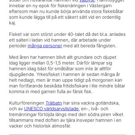
innebar en ny epok för fiskenäringen i Västergarn
eftersom man nu kunde börja använda stora fiskebåtar
som kunde lägga till på ett säkert sätt vid en ordentlig
kaj.
Fisket var som störst under 40-talet då det bl.a. anlades
ett salteri i ladan vid hamnen, där arbetade under
perioder
många personer
med att bereda fångsten.
Med åren har hamnen blivit allt grundare och djupet
idag ligger mellan 0,5-1,5 meter. Därför lämpar sig
hamnen idag bäst för småbåtar som inte är alltför
djupgående. Yrkesfisket i hamnen är sedan många år
helt nedlagt, men är man uppe tidigt på morgonen kan
man fortfarande beskåda fritidsfiskare i lite mindre båtar
komma in med garnen fulla av färsk fisk.
Kulturföreningen
Träibatn
har sina vackra gotländska,
och av
UNESCO världsarvslistade
, en-, två- och
tremänningar förtöjda längs med den södra piren vilket
tillsammans med doften av tjära insveper hamnen i en
vacker och historisk atmosfär.