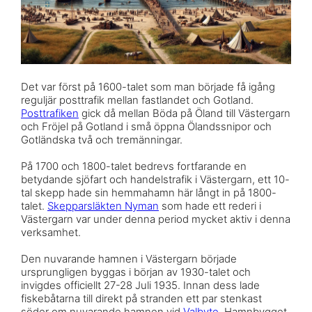
Det var först på 1600-talet som man började få igång
reguljär posttrafik mellan fastlandet och Gotland.
Posttrafiken
gick då mellan Böda på Öland till Västergarn
och Fröjel på Gotland i små öppna Ölandssnipor och
Gotländska två och tremänningar.
På 1700 och 1800-talet bedrevs fortfarande en
betydande sjöfart och handelstrafik i Västergarn, ett 10-
tal skepp hade sin hemmahamn här långt in på 1800-
talet.
Skepparsläkten Nyman
som hade ett rederi i
Västergarn var under denna period mycket aktiv i denna
verksamhet.
Den nuvarande hamnen i Västergarn började
ursprungligen byggas i början av 1930-talet och
invigdes officiellt 27-28 Juli 1935. Innan dess lade
fiskebåtarna till direkt på stranden ett par stenkast
söder om nuvarande hamnen vid
Valbyte
. Hamnbygget