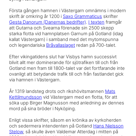
Första gången hamnen i Västergarn omnämns i modern
skrift är omkring år 1200 i
Saxo Grammaticus
skrifter
Gesta Danorum (Danernas bedrifter)
.
I texten
framgår
att Gutarna och Svearna förenade sin 2500 skepp
starka flotta vid hamnplatsen Garnum på Gotland (idag
kallat Västergarn) i samband med det mytomspunna
och legendariska
Bråvallaslaget
redan på 700-talet.
Efter vikingatidens slut har Visbys hamn successivt
blivit allt mer dominerande för sjötrafiken till och från
Gotland men fram till 1800-talet var det fortfarande inte
ovanligt att betydande trafik till och från fastlandet gick
via hamnen i Västergarn.
År 1319 landsteg drots och rikshövitsmannen
Mats
Kettilmundsson
vid Västergarn med en flotta, för att
söka upp Birger Magnusson med anledning av dennes
mord på sina bröder i Nyköping.
Enligt vissa skrifter, såsom en krönika av kyrkoherden
och sedermera intendenten på Gotland
Hans Nielsson
Stelow
, så skulle även Valdemar Atterdag i mitten på