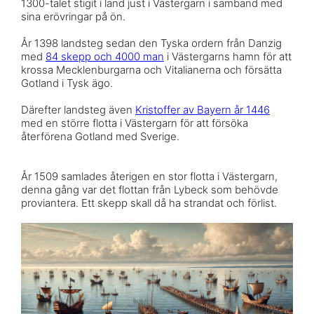
1300-talet stigit i land just i Västergarn i samband med
sina erövringar på ön.
År 1398 landsteg sedan den Tyska ordern från Danzig
med
84 skepp och 4000 man
i Västergarns hamn för att
krossa Mecklenburgarna och Vitalianerna och försätta
Gotland i Tysk ägo.
Därefter landsteg även
Kristoffer av Bayern år 1446
med en större flotta i Västergarn för att försöka
återförena Gotland med Sverige.
År 1509 samlades återigen en stor flotta i Västergarn,
denna gång var det flottan från Lybeck som behövde
proviantera. Ett skepp skall då ha strandat och förlist.